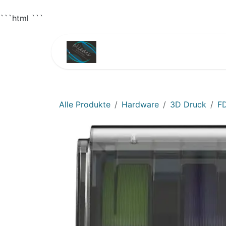
```html
```
Zum Inhalt springen
Home
Shop
3D
Alle Produkte
Hardware
3D Druck
F