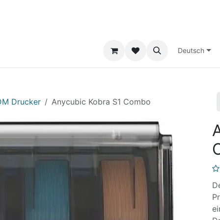
-Druck-Service
Kontakt
Deutsch
DM Drucker
Anycubic Kobra S1 Combo
D
Pr
e