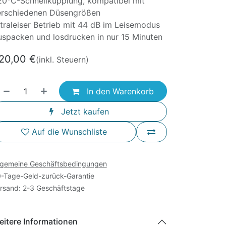
0°C-Schnellkupplung, kompatibel mit
erschiedenen Düsengrößen
traleiser Betrieb mit 44 dB im Leisemodus
spacken und losdrucken in nur 15 Minuten
20,00
€
(inkl. Steuern)
In den Warenkorb
Jetzt kaufen
Auf die Wunschliste
lgemeine Geschäftsbedingungen
-Tage-Geld-zurück-Garantie
rsand: 2-3 Geschäftstage
itere Informationen