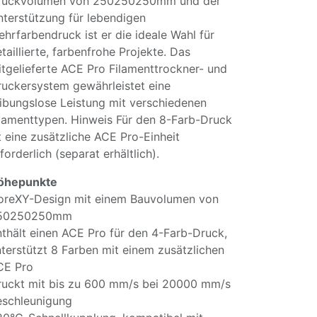
ruckvolumen von 250250250mm und der
terstützung für lebendigen
hrfarbendruck ist er die ideale Wahl für
taillierte, farbenfrohe Projekte. Das
tgelieferte ACE Pro Filamenttrockner- und
uckersystem gewährleistet eine
ibungslose Leistung mit verschiedenen
lamenttypen. Hinweis Für den 8-Farb-Druck
t eine zusätzliche ACE Pro-Einheit
forderlich (separat erhältlich).
öhepunkte
oreXY-Design mit einem Bauvolumen von
50250250mm
thält einen ACE Pro für den 4-Farb-Druck,
terstützt 8 Farben mit einem zusätzlichen
CE Pro
ruckt mit bis zu 600 mm/s bei 20000 mm/s
eschleunigung