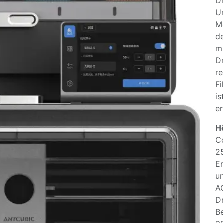
D
Un
Me
de
mi
Dr
re
Fi
is
er
H
C
2
En
un
A
D
B