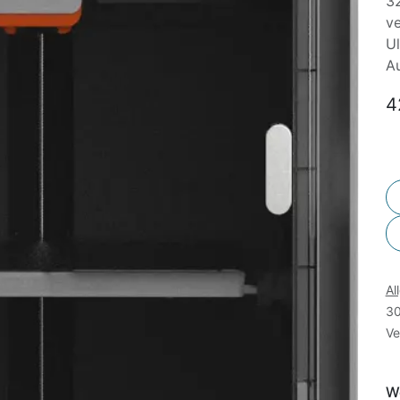
32
v
Ul
Au
4
Al
30
Ve
We