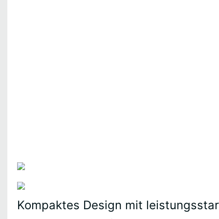
Kompaktes Design mit leistungssta
Entdecken
Dienstleistun