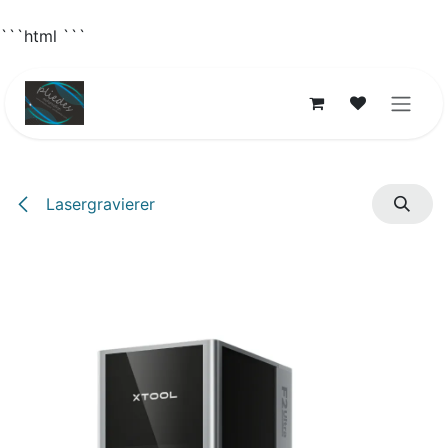
```html
```
Zum Inhalt springen
Lasergravierer