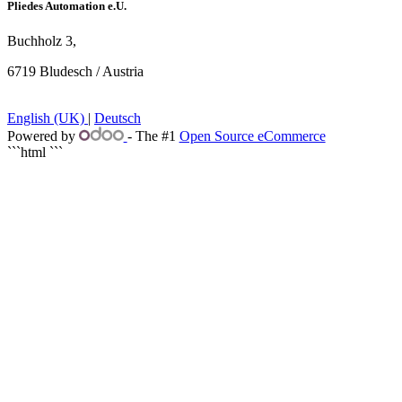
Pliedes Automation e.U.
Buchholz 3,
6719 Bludesch / Austria
​
English (UK)
|
Deutsch
Powered by
- The #1
Open Source eCommerce
```html
```