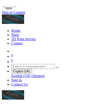
```html
```
Skip to Content
Home
Shop
3D Print Service
Contact
0
0
English (UK)
English (UK)
Deutsch
Sign in
Contact Us