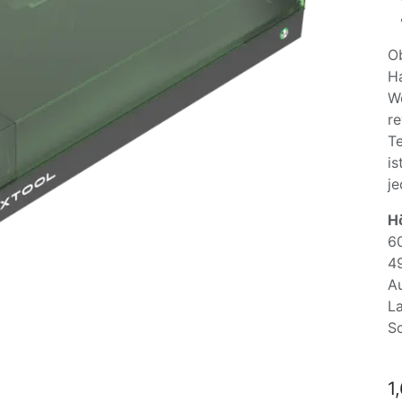
Ob
Ha
W
re
Te
is
je
H
6
4
Au
La
S
1