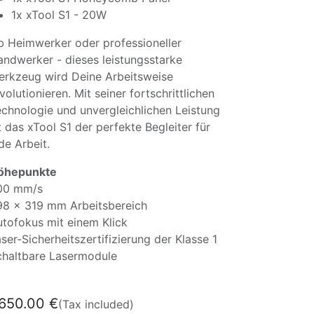
1x xTool S1 - 20W
 Heimwerker oder professioneller
ndwerker - dieses leistungsstarke
erkzeug wird Deine Arbeitsweise
volutionieren. Mit seiner fortschrittlichen
chnologie und unvergleichlichen Leistung
t das xTool S1 der perfekte Begleiter für
de Arbeit.
öhepunkte
00 mm/s
98 x 319 mm Arbeitsbereich
tofokus mit einem Klick
ser-Sicherheitszertifizierung der Klasse 1
chaltbare Lasermodule
,650.00
€
(Tax included)