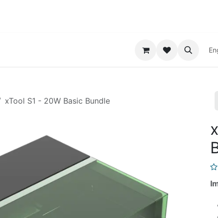
Print Service
Contact
En
xTool S1 - 20W Basic Bundle
x
Im