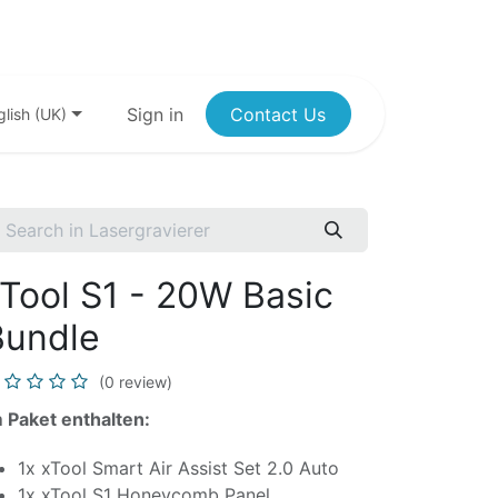
Sign in
Contact Us
glish (UK)
Tool S1 - 20W Basic
Bundle
(0 review)
 Paket enthalten:
1x xTool Smart Air Assist Set 2.0 Auto
1x xTool S1 Honeycomb Panel