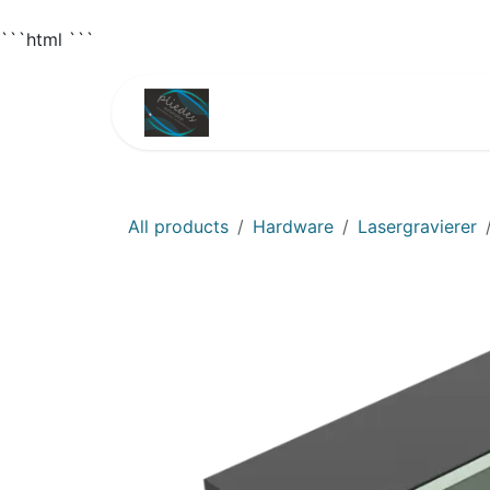
```html
```
Skip to Content
Home
Shop
3D 
All products
Hardware
Lasergravierer