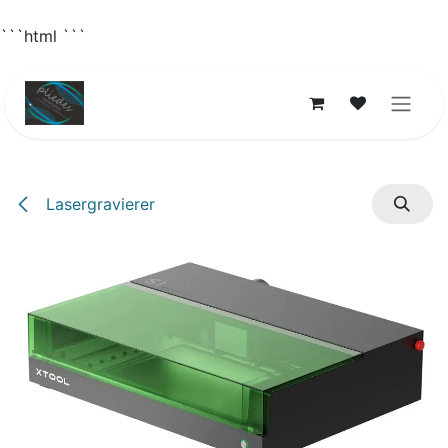
```html
```
Skip to Content
Lasergravierer