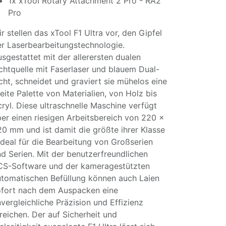
1x xTool Rotary Attachment 2 Pro - RA2
Pro
r stellen das xTool F1 Ultra vor, den Gipfel
r Laserbearbeitungstechnologie.
sgestattet mit der allerersten dualen
chtquelle mit Faserlaser und blauem Dual-
cht, schneidet und graviert sie mühelos eine
eite Palette von Materialien, von Holz bis
ryl. Diese ultraschnelle Maschine verfügt
er einen riesigen Arbeitsbereich von 220 x
0 mm und ist damit die größte ihrer Klasse
ideal für die Bearbeitung von Großserien
d Serien. Mit der benutzerfreundlichen
CS-Software und der kameragestützten
tomatischen Befüllung können auch Laien
ofort nach dem Auspacken eine
vergleichliche Präzision und Effizienz
reichen. Der auf Sicherheit und