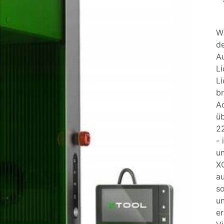
Wi
de
Au
Li
Li
br
Ac
üb
22
- 
un
X
au
s
un
er