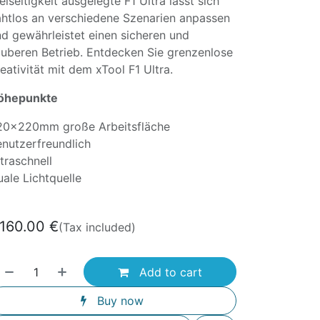
elseitigkeit ausgelegte F1 Ultra lässt sich
htlos an verschiedene Szenarien anpassen
d gewährleistet einen sicheren und
uberen Betrieb. Entdecken Sie grenzenlose
eativität mit dem xTool F1 Ultra.
öhepunkte
20x220mm große Arbeitsfläche
nutzerfreundlich
traschnell
ale Lichtquelle
,160.00
€
(Tax included)
Add to cart
Buy now