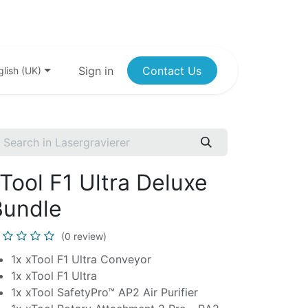
Sign in
Contact Us
glish (UK)
Tool F1 Ultra Deluxe
Bundle
(0 review)
1x xTool F1 Ultra Conveyor
1x xTool F1 Ultra
1x xTool SafetyPro™ AP2 Air Purifier