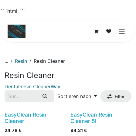
```html
```
Zum Inhalt springen
...
Resin
Resin Cleaner
Resin Cleaner
Dental
Resin Cleaner
Wax
Sortieren nach
Filter
EasyClean Resin
EasyClean Resin
Cleaner
Cleaner 5l
24,78
€
94,21
€