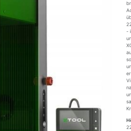
br
Ac
üb
22
- 
un
X
au
s
un
er
Vi
na
un
sa
Kr
H
2