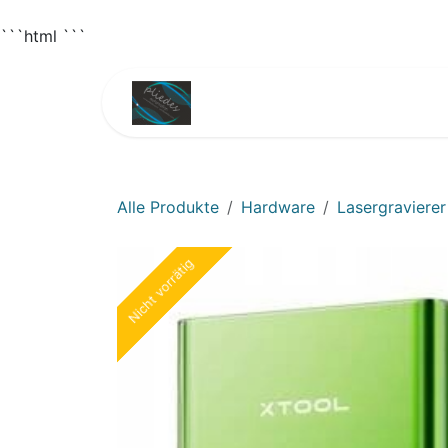
```html
```
Zum Inhalt springen
Home
Shop
3D
Alle Produkte
Hardware
Lasergravierer
Nicht vorrätig
Nicht vorrätig