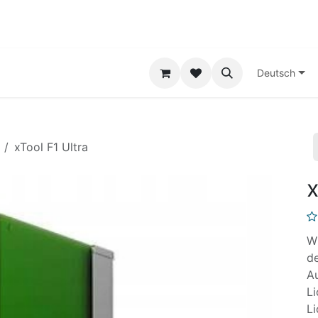
-Druck-Service
Kontakt
Deutsch
xTool F1 Ultra
x
Wi
de
Au
Li
Li