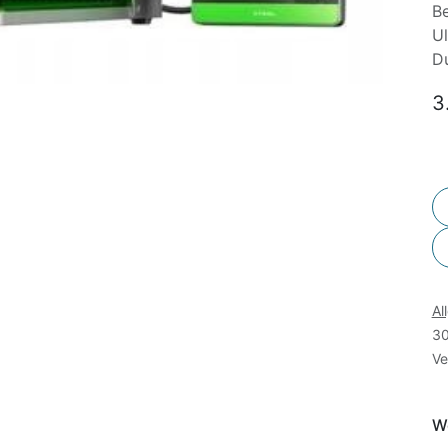
Be
Ul
Du
3
Al
30
Ve
We