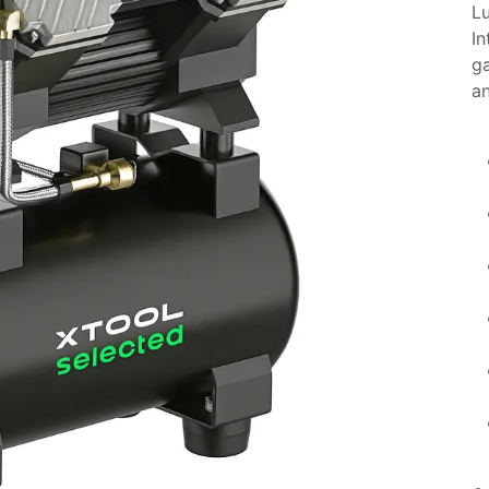
Lu
In
ga
a