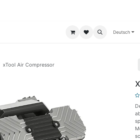
-Druck-Service
Kontakt
Deutsch
xTool Air Compressor
x
De
ab
sp
Me
sc