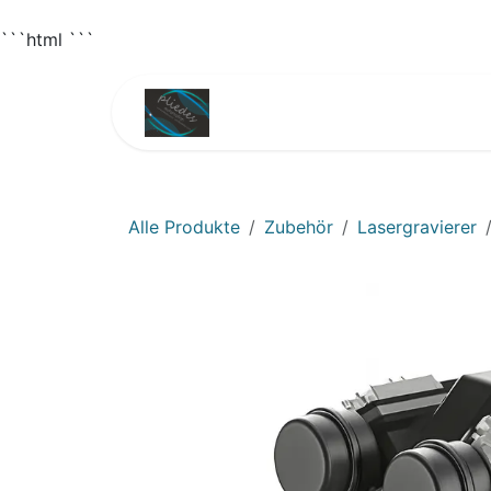
```html
```
Zum Inhalt springen
Home
Shop
3D
Alle Produkte
Zubehör
Lasergravierer