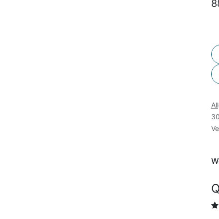
8
Al
30
Ve
We
Q