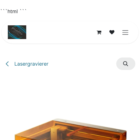
```html
```
Zum Inhalt springen
Lasergravierer