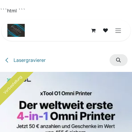
```html
```
Zum Inhalt springen
Lasergravierer
Vorbestellung